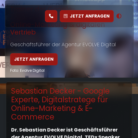
Trainer der Google-
Zukunftswerkstatt, Experte für
JETZT
ANFRAGEN
Online-Marketing & digitalen
Vertrieb
Geschäftsführer der Agentur EVOLVE Digital
JETZT ANFRAGEN
Foto: Evolve Digital
Sebastian Decker - Google
Foto: Evolve GmbH
Experte, Digitalstratege für
Online-Marketing & E-
Commerce
Dr. Sebastian Decker ist Geschäftsführer
der Agentur EVOLVE Digital, TEDx Speaker