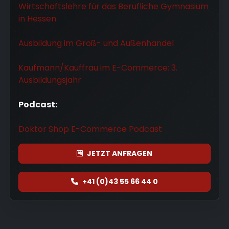
Bewertungen: Angst vor Fake-
Wirtschaftslehre für das Berufliche Gymnasium
Bewertungen? Was Sie machen sollten,
in Hessen
um sich zu schützen.
Webseite oder Online Shop: Was sie
Ausbildung im Groß- und Außenhandel
exakt tun sollten, um die
Wunschkunden der Zukunft zu
Kaufmann/Kauffrau im E-Commerce: 3.
gewinnen.
Ausbildungsjahr
Podcast:
Doktor Shop E-Commerce Podcast
JETZT
ANFRAGEN
+41 (0)43 55 66 44 0